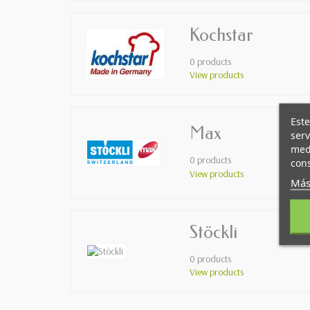
Kochstar
0 products
View products
Este
Max
serv
medi
0 products
cons
View products
Más
Stöckli
0 products
View products