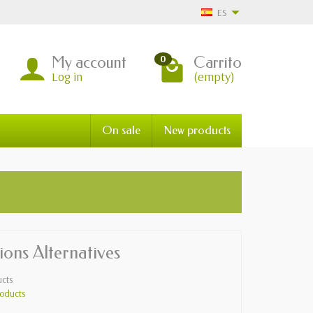
ES
My account
Carrito
0
Log in
(empty)
On sale
New products
ions Alternatives
cts
oducts