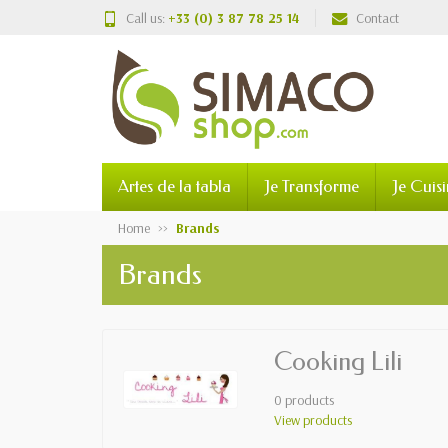
Call us:
+33 (0) 3 87 78 25 14
Contact
Artes de la tabla
Je Transforme
Je Cuis
Home
Brands
Brands
Cooking Lili
0 products
View products