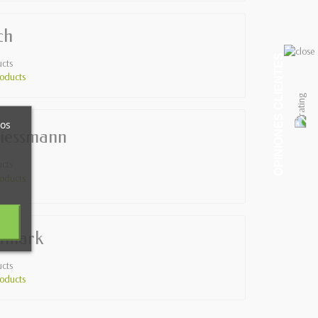
ch
OPINIONES CLIENTES
cts
oducts
ros
liessmann
cts
oducts
tmark
cts
oducts