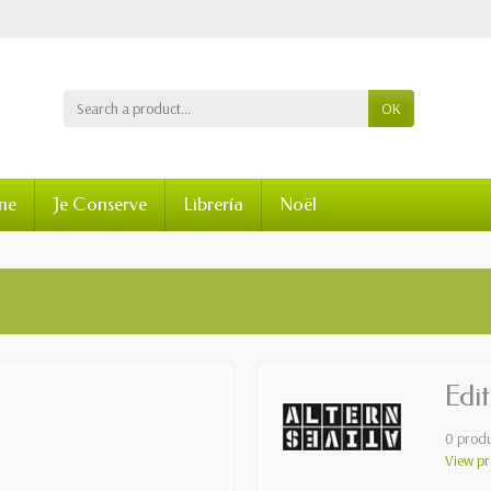
OK
ine
Je Conserve
Librería
Noël
Edit
0 produ
View pr