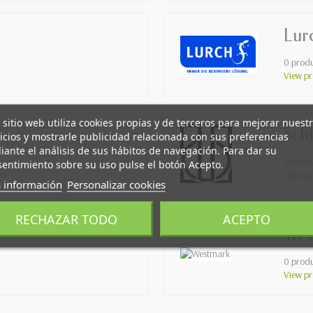
Lur
0 produ
View pr
 sitio web utiliza cookies propias y de terceros para mejorar nuest
Sch
icios y mostrarle publicidad relacionada con sus preferencias
ante el análisis de sus hábitos de navegación. Para dar su
0 produ
entimiento sobre su uso pulse el botón Acepto.
View pr
 información
Personalizar cookies
RECHAZAR TODO
ACEPTO
Wes
0 produ
View pr