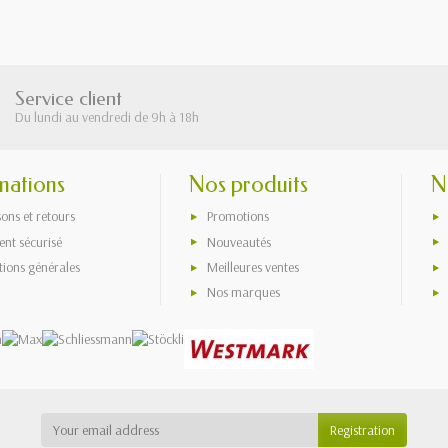
Service client
Du lundi au vendredi de 9h à 18h
mations
Nos produits
N
sons et retours
Promotions
nt sécurisé
Nouveautés
tions générales
Meilleures ventes
Nos marques
Registration