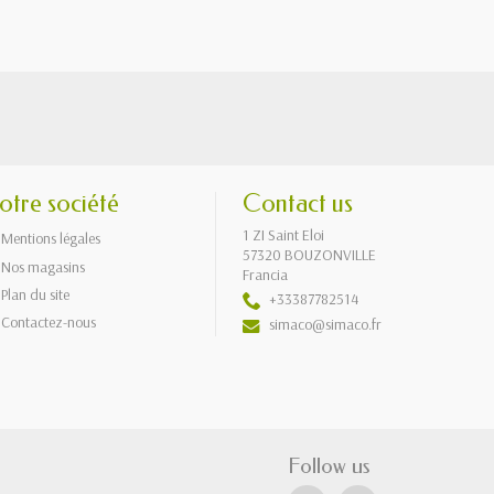
otre société
Contact us
1 ZI Saint Eloi
Mentions légales
57320 BOUZONVILLE
Nos magasins
Francia
Plan du site
+33387782514
Contactez-nous
simaco@simaco.fr
Follow us